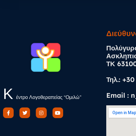
Διεύθυν
Πολύγυρο
Ασκληπι
ΤΚ 6310
Τηλ.: +3
Κ
Email : 
έντρο Λογοθεραπείας “Ομιλώ”