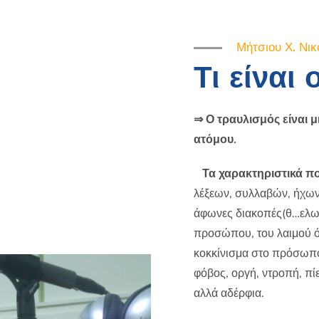
Μήτσιου Χ. Νικ
Τι είναι
⇒
Ο τραυλισμός είναι 
ατόμου.
Τα χαρακτηριστικά π
λέξεων, συλλαβών, ήχων 
άφωνες διακοπές(θ…ελω)
προσώπου, του λαιμού 
κοκκίνισμα στο πρόσωπο
φόβος, οργή, ντροπή, πί
αλλά αδέρφια.