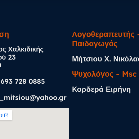
ση​
Λογοθεραπευτής -
Παιδαγωγός
ς Χαλκιδικής
ού 23
Μήτσιου Χ. Νικόλα
0
Ψυχολόγος​ - Msc
0 693 728 0885
Κορδερά Ειρήνη
n_mitsiou@yahoo.gr