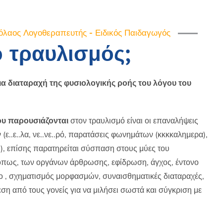
όλαος Λογοθεραπευτής - Ειδικός Παιδαγωγός
 ο τραυλισμός;
μια διαταραχή της φυσιολογικής ροής του λόγου του
ου παρουσιάζονται
στον τραυλισμό είναι οι επαναλήψεις
(ε..ε..λα, νε..νε..ρό, παρατάσεις φωνημάτων (κκκκαλημερα),
, επίσης παρατηρείται σύσπαση στους μύες του
όπως, των οργάνων άρθρωσης, εφίδρωση, άγχος, έντονο
 , σχηματισμός μορφασμών, συναισθηματικές διαταραχές,
εση από τους γονείς για να μιλήσει σωστά και σύγκριση με