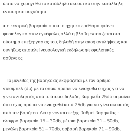
ώστε να χορηγηθεί το κατάλληλο ακουστικό στην κατάλληλη
ένταση και συχνότητα.
● η κεντρική βαρηκοΐα όπου το ηχητικό ερέθισμα φτάνει
φυσιολογικά στον εγκέφαλο, αλλά η βλάβη εντοπίζεται στο
σύστημα επεξεργασίας του, δηλαδή στην ακοή αντιλήψεως και
συνήθως αποτελεί νευρολογική εκδήλωση(εκφυλιστικές
ασθένειες.
Το μέγεθος της βαρηκοΐας εκφράζεται με τον αριθμό
ντεσιμπέλ (db) με το οποίο πρέπει να ενισχυθεί ο ήχος για να
γίνει αντιληπτός από το άτομο, δηλαδή, βαρηκοΐα 25db σημαίνει
ότι ο ήχος πρέπει να ενισχυθεί κατά 25db για να γίνει ακουστός
από τον βαρήκοο. Διακρίνονται οι εξής βαθμοί βαρηκοΐας :
ελαφρά βαρηκοΐα 15 – 30db, μέτρια βαρηκοΐα 31 – 50db,
μεγάλη βαρηκοΐα 51 – 70db, σοβαρή βαρηκοΐα 71 – 90db,