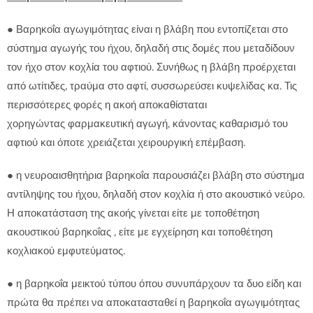
● Βαρηκοΐα αγωγιμότητας είναι η βλάβη που εντοπίζεται στο
σύστημα αγωγής του ήχου, δηλαδή στις δομές που μεταδίδουν
τον ήχο στον κοχλία του αφτιού. Συνήθως η βλάβη προέρχεται
από ωτίτιδες, τραύμα στο αφτί, συσσωρεύσει κυψελίδας κα. Τις
περισσότερες φορές η ακοή αποκαθίσταται
χορηγώντας φαρμακευτική αγωγή, κάνοντας καθαρισμό του
αφτιού και όποτε χρειάζεται χειρουργική επέμβαση.
● η νευροαισθητήρια βαρηκοΐα παρουσιάζει βλάβη στο σύστημα
αντίληψης του ήχου, δηλαδή στον κοχλία ή στο ακουστικό νεύρο.
Η αποκατάσταση της ακοής γίνεται είτε με τοποθέτηση
ακουστικού βαρηκοΐας , είτε με εγχείρηση και τοποθέτηση
κοχλιακού εμφυτεύματος.
● η βαρηκοΐα μεικτού τύπου όπου συνυπάρχουν τα δυο είδη και
πρώτα θα πρέπει να αποκατασταθεί η βαρηκοΐα αγωγιμότητας