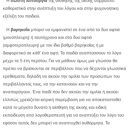
Η
σωστή λειτουργία
της αίσθησης της ακοής συμβάλλει
καθοριστικά στην ανάπτυξη του λόγου και στην ψυχονοητικη
εξέλιξη του παιδιού.
Η
βαρηκοΐα
μπορεί να εμφανιστεί σε ένα από τα δυο αφτιά
(μονόπλευρη) ή ταυτόχρονα και στα δυο αφτιά
(αμφοτεροπλευρη) με τον ίδιο βαθμό βαρηκοΐας ή με
διαφορετικό σε κάθ`ένα αφτί. Τα παιδία αναπτύσσουν το λόγο
μέχρι τα 5 έτη περίπου. Για να μάθουν όμως μια γλώσσα θα
πρέπει να βρίσκονται σε περιβάλλον που να δέχονται γλωσσικά
ερεθίσματα, δηλαδή να ακούν την ομιλία των προσώπων του
περιβάλλοντος τους, να την κατανοούν και να την
αναπαράγουν. Ένα παιδί που δεν ακούει την ομιλία ή ακούει
ελλιπώς χρειάζεται ιατρική παρέμβαση για να αποκατασταθεί
κατά το μέγιστο δυνατό η αίσθηση της ακοής και ειδική
εκπαίδευση από λογοθεραπευτή για να αναπτύξει τον λόγο του
εφόσον αυτός δεν μπορεί να αναπτυχθεί αυθόρμητα. Τα