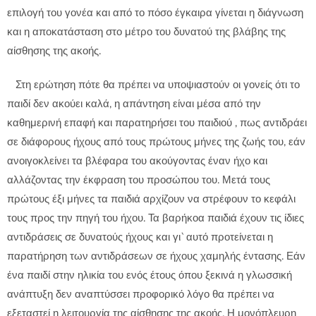
επιλογή του γονέα και από το πόσο έγκαιρα γίνεται η διάγνωση
και η αποκατάσταση στο μέτρο του δυνατού της βλάβης της
αίσθησης της ακοής.
Στη ερώτηση πότε θα πρέπει να υποψιαστούν οι γονείς ότι το
παιδί δεν ακούει καλά, η απάντηση είναι μέσα από την
καθημερινή επαφή και παρατηρήσει του παιδιού , πως αντιδράει
σε διάφορους ήχους από τους πρώτους μήνες της ζωής του, εάν
ανοιγοκλείνει τα βλέφαρα του ακούγοντας έναν ήχο και
αλλάζοντας την έκφραση του προσώπου του. Μετά τους
πρώτους έξι μήνες τα παιδιά αρχίζουν να στρέφουν το κεφάλι
τους προς την πηγή του ήχου. Τα βαρήκοα παιδιά έχουν τις ίδιες
αντιδράσεις σε δυνατούς ήχους και γι`αυτό προτείνεται η
παρατήρηση των αντιδράσεων σε ήχους χαμηλής έντασης. Εάν
ένα παιδί στην ηλικία του ενός έτους όπου ξεκινά η γλωσσική
ανάπτυξη δεν αναπτύσσει προφορικό λόγο θα πρέπει να
εξεταστεί η λειτουργία της αίσθησης της ακοής. Η μονόπλευρη