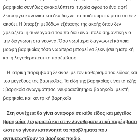
βαρηκοΐα συνήθως ανακαλύπτεται τυχαία αφού το ένα αφτί
λειτουργεί κανονικά και δεν δείχνει το παιδί συμπτώματα ότι δεν
ακούει. Η ύπαρξη μεθόδων εξέτασης της ακοής όπου δεν
χρειάζεται η συνεργασία του παιδιού είναι πολύ σημαντική για
την διάγνωση στα νεογνά. Όσο νωρίτερα διαγνωστεί κάποια
μορφή βαρηκοΐας τόσο νωρίτερα μπορεί να ξεκινήσει η ιατρική
και η λογοθεραπευτικη παρέμβαση.
Η ιατρική παρέμβαση ξεκινάει με τον καθορισμό του είδους και
του μεγέθους της βαρηκοΐας. Τα είδη της βαρηκοΐας είναι τα εξής
: βαρηκοΐα αγωγιμότητας, νευροαισθητήρια βαρηκοΐα, μεικτή
βαρηκοΐα, και κεντρική βαρηκοΐα
Στη συνέχεια θα γίνει αναφορά σε κάθε είδος και μέγεθος
βαρηκοΐας ξεχωριστά και στην λογοθεραπευτική παρέμβαση
ώστε να γίνουν κατανοητά τα προβλήματα που
αντιμετωπίζουν τα βαρήκοα παιδιά.