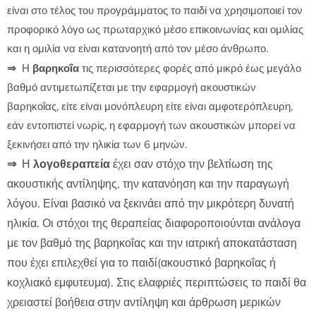
είναι στο τέλος του προγράμματος το παιδί να χρησιμοποιεί τον
προφορικό λόγο ως πρωταρχικό μέσο επικοινωνίας και ομιλίας
και η ομιλία να είναι κατανοητή από τον μέσο άνθρωπο.
⇒
Η
βαρηκοΐα
τις περισσότερες φορές από μικρό έως μεγάλο
βαθμό αντιμετωπίζεται με την εφαρμογή ακουστικών
βαρηκοΐας, είτε είναι μονόπλευρη είτε είναι αμφοτερόπλευρη,
εάν εντοπιστεί νωρίς, η εφαρμογή των ακουστικών μπορεί να
ξεκινήσει από την ηλικία των 6 μηνών.
⇒
Η
λογοθεραπεία
έχει σαν στόχο την βελτίωση της
ακουστικής αντίληψης, την κατανόηση και την παραγωγή
λόγου. Είναι βασικό να ξεκινάει από την μικρότερη δυνατή
ηλικία. Οι στόχοι της θεραπείας διαφοροποιούνται ανάλογα
με τον βαθμό της βαρηκοΐας και την ιατρική αποκατάσταση
που έχει επιλεχθεί για το παιδί(ακουστικό βαρηκοΐας ή
κοχλιακό εμφυτευμα). Στις ελαφριές περιπτώσεις το παιδί θα
χρειαστεί βοήθεια στην αντίληψη και άρθρωση μερικών