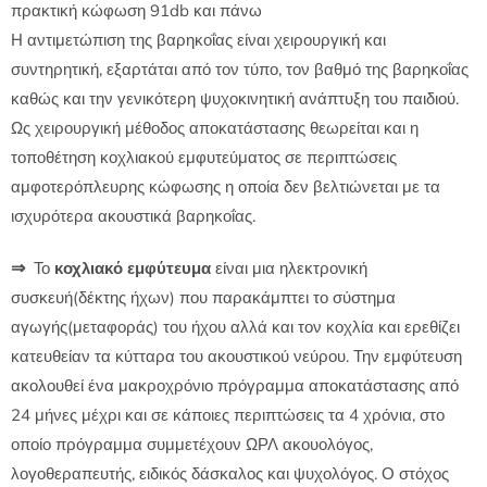
πρακτική κώφωση 91db και πάνω
Η αντιμετώπιση της βαρηκοΐας είναι χειρουργική και
συντηρητική, εξαρτάται από τον τύπο, τον βαθμό της βαρηκοΐας
καθώς και την γενικότερη ψυχοκινητική ανάπτυξη του παιδιού.
Ως χειρουργική μέθοδος αποκατάστασης θεωρείται και η
τοποθέτηση κοχλιακού εμφυτεύματος σε περιπτώσεις
αμφοτερόπλευρης κώφωσης η οποία δεν βελτιώνεται με τα
ισχυρότερα ακουστικά βαρηκοΐας.
⇒
Το
κοχλιακό εμφύτευμα
είναι μια ηλεκτρονική
συσκευή(δέκτης ήχων) που παρακάμπτει το σύστημα
αγωγής(μεταφοράς) του ήχου αλλά και τον κοχλία και ερεθίζει
κατευθείαν τα κύτταρα του ακουστικού νεύρου. Την εμφύτευση
ακολουθεί ένα μακροχρόνιο πρόγραμμα αποκατάστασης από
24 μήνες μέχρι και σε κάποιες περιπτώσεις τα 4 χρόνια, στο
οποίο πρόγραμμα συμμετέχουν ΩΡΛ ακουολόγος,
λογοθεραπευτής, ειδικός δάσκαλος και ψυχολόγος. Ο στόχος