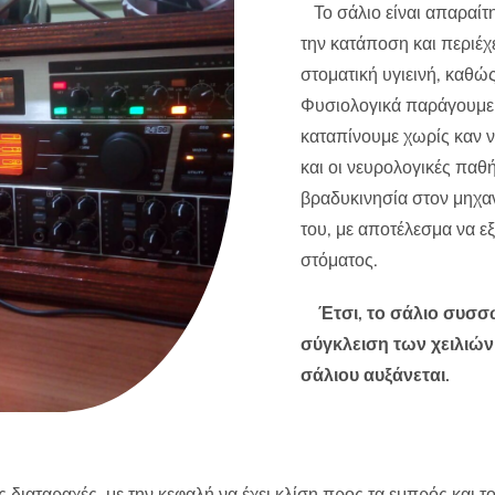
Το σάλιο είναι απαραίτητ
την κατάποση και περιέχ
στοματική υγιεινή, καθώ
Φυσιολογικά παράγουμε 
καταπίνουμε χωρίς καν να
και οι νευρολογικές παθ
βραδυκινησία στον μηχα
του, με αποτέλεσμα να ε
στόματος.
Έτσι, το σάλιο συσσ
σύγκλειση των χειλιών 
σάλιου αυξάνεται.
διαταραχές, με την κεφαλή να έχει κλίση προς τα εμπρός και τ