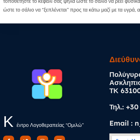
τοποθετήστε το κεφάλι σας ψηλά ώστε το σάλιο να ρέει φυσικά
ώστε το σάλιο να “ξεπλένεται” προς τα κάτω μαζί με τα υγρά,
Διεύθυν
Πολύγυρο
Ασκληπι
ΤΚ 6310
Τηλ.: +3
Κ
Email : 
έντρο Λογοθεραπείας “Ομιλώ”