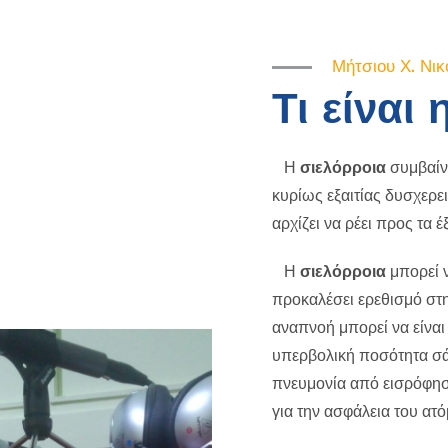
Μήτσιου Χ. Νικ
Τι είναι
Η
σιελόρροια
συμβαίνε
κυρίως εξαιτίας δυσχερει
αρχίζει να ρέει προς τα έ
Η
σιελόρροια
μπορεί ν
προκαλέσει ερεθισμό στη
αναπνοή μπορεί να είναι
υπερβολική ποσότητα σά
πνευμονία από εισρόφηση
για την ασφάλεια του ατό