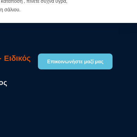
 κατάποση , πίνετε συχνά υγρά,
ση σάλιου.
 Ειδικός
Επικοινωνήστε μαζί μας
ος