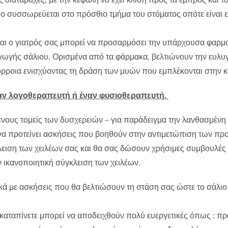
λιο συσσωρεύεται στο πρόσθιο τμήμα του στόματος οπότε είναι 
και ο γιατρός σας μπορεί να προσαρμόσει την υπάρχουσα φαρμ
ωγής σάλιου. Ορισμένα από τα φάρμακα, βελτιώνουν την ευλυγισ
όρροια ενισχύοντας τη δράση των μυών που εμπλέκονται στην 
ναν λογοθεραπευτή ή έναν φυσιοθεραπευτή.
νους τομείς των δυσχερειών – για παράδειγμα την λανθασμένη θ
να προτείνει ασκήσεις που βοηθούν στην αντιμετώπιση των π
ιση των χειλέων σας και θα σας δώσουν χρήσιμες συμβουλές σ
ικανοποιητική σύγκλειση των χειλέων.
 με ασκήσεις που θα βελτιώσουν τη στάση σας ώστε το σάλιο
 καταπίνετε μπορεί να αποδειχθούν πολύ ευεργετικές όπως : πρ