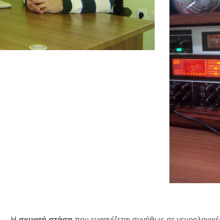
Η
σκυφτή στάση
που εμφανίζεται συνήθως σε νευρολογικές 