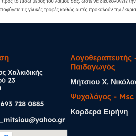
 προς το πίσω μέρος του λαιμού σας, ώστε να διευκολύνετε την
 αποφύγετε τις γλυκές τροφές καθώς αυτές προκαλούν την έκκρι
ση​
Λογοθεραπευτής -
Παιδαγωγός
ς Χαλκιδικής
ού 23
Μήτσιου Χ. Νικόλα
0
Ψυχολόγος​ - Msc
0 693 728 0885
Κορδερά Ειρήνη
n_mitsiou@yahoo.gr