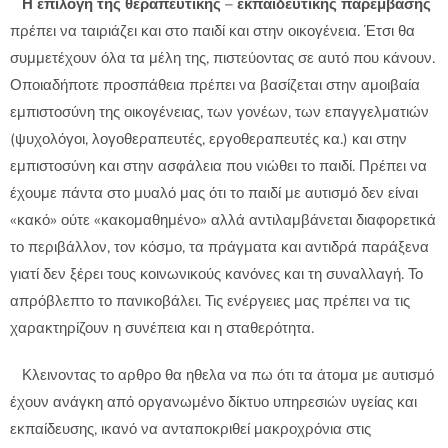
Η επιλογή της θεραπευτικής – εκπαιδευτικής παρέμβασης
πρέπει να ταιριάζει και στο παιδί και στην οικογένεια. Έτσι θα
συμμετέχουν όλα τα μέλη της, πιστεύοντας σε αυτό που κάνουν.
Οποιαδήποτε προσπάθεια πρέπει να βασίζεται στην αμοιβαία
εμπιστοσύνη της οικογένειας, των γονέων, των επαγγελματιών
(ψυχολόγοι, λογοθεραπευτές, εργοθεραπευτές κα.) και στην
εμπιστοσύνη και στην ασφάλεια που νιώθει το παιδί. Πρέπει να
έχουμε πάντα στο μυαλό μας ότι το παιδί με αυτισμό δεν είναι
«κακό» ούτε «κακομαθημένο» αλλά αντιλαμβάνεται διαφορετικά
το περιβάλλον, τον κόσμο, τα πράγματα και αντιδρά παράξενα
γιατί δεν ξέρει τους κοινωνικούς κανόνες και τη συναλλαγή. Το
απρόβλεπτο το πανικοβάλει. Τις ενέργειες μας πρέπει να τις
χαρακτηρίζουν η συνέπεια και η σταθερότητα.
Κλεινοντας το αρθρο θα ηθελα να πω ότι τα άτομα με αυτισμό
έχουν ανάγκη από οργανωμένο δίκτυο υπηρεσιών υγείας και
εκπαίδευσης, ικανό να ανταποκριθεί μακροχρόνια στις