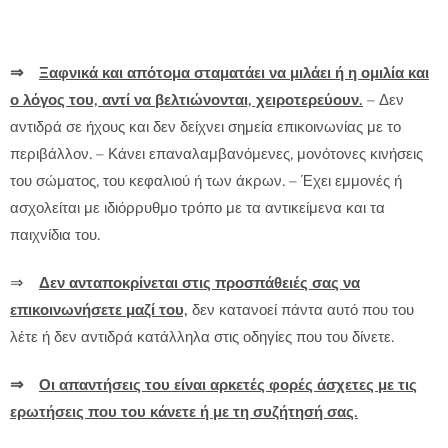
⇒
Ξαφνικά και απότομα σταματάει να μιλάει ή η ομιλία και
ο λόγος του, αντί να βελτιώνονται, χειροτερεύουν.
– Δεν
αντιδρά σε ήχους και δεν δείχνει σημεία επικοινωνίας με το
περιβάλλον. – Κάνει επαναλαμβανόμενες, μονότονες κινήσεις
του σώματος, του κεφαλιού ή των άκρων. – Έχει εμμονές ή
ασχολείται με ιδιόρρυθμο τρόπο με τα αντικείμενα και τα
παιχνίδια του.
⇒
Δεν ανταποκρίνεται στις προσπάθειές σας να
επικοινωνήσετε μαζί του,
δεν κατανοεί πάντα αυτό που του
λέτε ή δεν αντιδρά κατάλληλα στις οδηγίες που του δίνετε.
⇒
Οι απαντήσεις του είναι αρκετές φορές άσχετες με τις
ερωτήσεις που του κάνετε ή με τη συζήτησή σας.