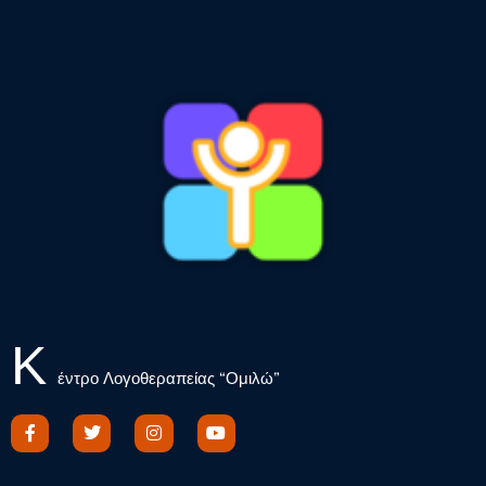
Κ
έντρο Λογοθεραπείας “Ομιλώ”